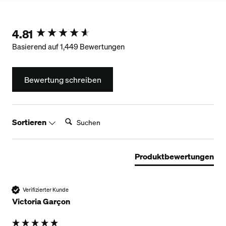
4.81
New content loaded
Basierend auf 1,449 Bewertungen
Bewertung schreiben
Suchen:
Sortieren
Produktbewertungen
Verifizierter Kunde
Victoria Garçon