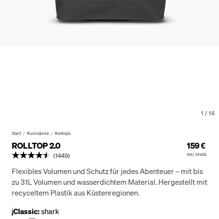
1
/
14
Start
Rucksäcke
Rolltops
ROLLTOP 2.0
159 €
Inkl. MwSt.
(1449)
Flexibles Volumen und Schutz für jedes Abenteuer – mit bis
zu 31L Volumen und wasserdichtem Material.
Hergestellt mit
recyceltem Plastik aus Küstenregionen.
Classic:
shark