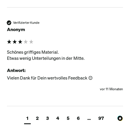
Verifizierter Kunde
Anonym
Schönes griffiges Material.

Etwas wenig Unterteilungen in der Mitte.
Antwort:
Vielen Dank für Dein wertvolles Feedback 😊️
vor 11 Monaten
1
2
3
4
5
6
...
97