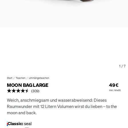
1
/
7
Start
Taschen
Umhängetaschen
MOON BAG LARGE
49 €
Inkl. MwSt.
(309)
Weich, anschmiegsam und wasserabweisend: Dieses
Raumwunder mit 12 Litern Volumen wirst du lieben – to the
moon and back.
Classic:
seal