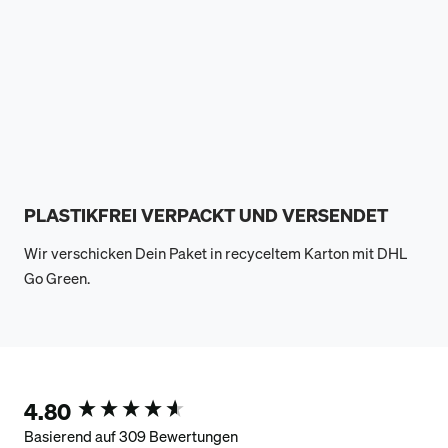
PLASTIKFREI VERPACKT UND VERSENDET
Wir verschicken Dein Paket in recyceltem Karton mit DHL
Go Green.
4.80
New content loaded
Basierend auf 309 Bewertungen