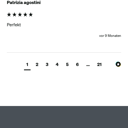
Patrizia agostini
Perfekt
vor 9 Monaten
1
2
3
4
5
6
...
21