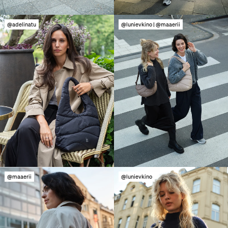
@adelinatu
@lunievkino | @maaerii
@maaerii
@lunievkino