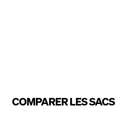
PANIER
T-SHAPE BAG
(15)
49 €
À partir de 29 €
TU ÉCONOMISES -20 €
COMPARER LES SACS