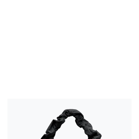
PANIER
T-SHAPE BAG LARGE
(9)
69 €
À partir de 39 €
TU ÉCONOMISES -30 €