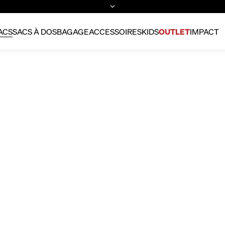
ACS
SACS À DOS
BAGAGE
ACCESSOIRES
KIDS
OUTLET
IMPACT