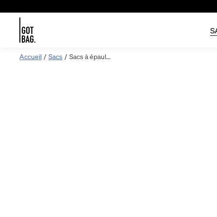
S
Passer
Accueil
Sacs
Sacs à épaul...
au
contenu