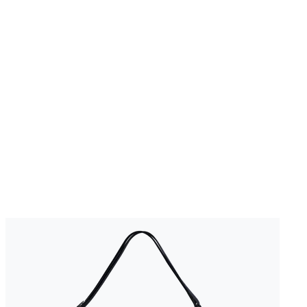
PANIER
CURVED BAG
(147)
69 €