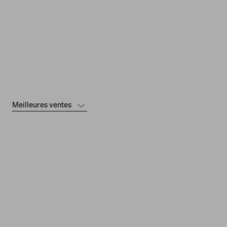
Meilleures ventes
Meilleures
ventes
Nouveautés
Prix: faible à
élevé
Prix: élevé à