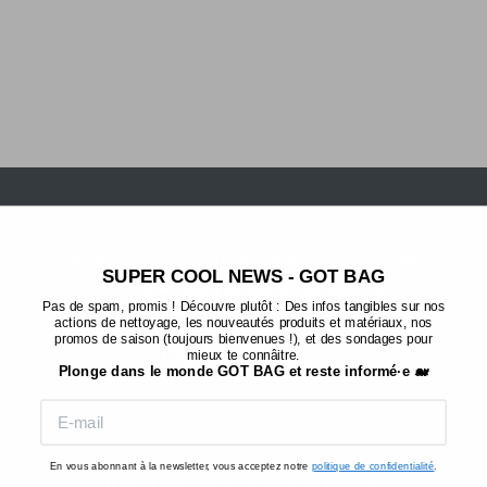
faible
RE:SHELL CABIN
RE:SHELL CHECKED
199 €
(37)
249 €
CERTIFICATIONS ENVIRONMENTALES ET PRIX
SUPER COOL NEWS - GOT BAG
Tu trouveras
ici
un aperçu de tous les
certificats et distinctions.
Pas de spam, promis ! Découvre plutôt : Des infos tangibles sur nos
actions de nettoyage, les nouveautés produits et matériaux, nos
promos de saison (toujours bienvenues !), et des sondages pour
mieux te connâitre.
Plonge dans le monde GOT BAG et reste informé·e 🐋
En vous abonnant à la newsletter, vous acceptez notre
politique de confidentialité
.
INSCRIPTION À LA NEWSLETTER