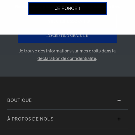
Ne manquez plus aucune nouvelle ni aucune offre.
JE FONCE !
INSCRIPTION GRATUITE
Je trouve des informations sur mes droits dans
la
déclaration de confidentialité
.
BOUTIQUE
À PROPOS DE NOUS