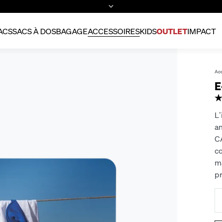
ACS
SACS À DOS
BAGAGE
ACCESSOIRES
KIDS
OUTLET
IMPACT
Acc
E
L’
an
C
c
ma
p