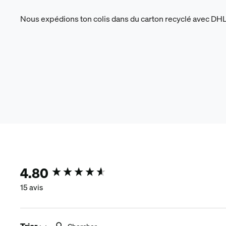
Nous expédions ton colis dans du carton recyclé avec DH
4.80
New content loaded
15 avis
Chercher:
Trier