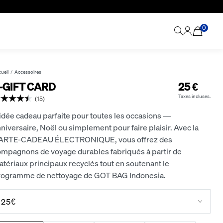
0
ueil
Accessoires
-GIFT CARD
25 €
Taxes incluses.
(15)
idée cadeau parfaite pour toutes les occasions —
niversaire, Noël ou simplement pour faire plaisir. Avec la
ARTE-CADEAU ÉLECTRONIQUE, vous offrez des
ompagnons de voyage durables fabriqués à partir de
tériaux principaux recyclés tout en soutenant le
rogramme de nettoyage de GOT BAG Indonesia.
25€