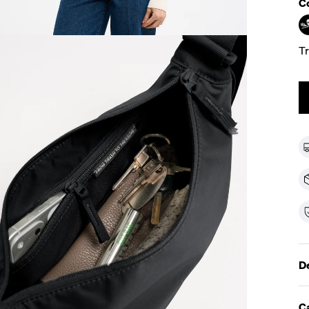
Co
T
De
Ca