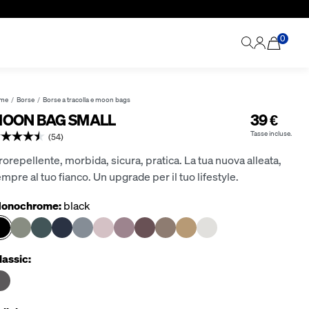
0
me
Borse
Borse a tracolla e moon bags
OON BAG SMALL
39 €
Tasse incluse.
(54)
rorepellente, morbida, sicura, pratica. La tua nuova alleata,
mpre al tuo fianco. Un upgrade per il tuo lifestyle.
onochrome:
black
lassic: