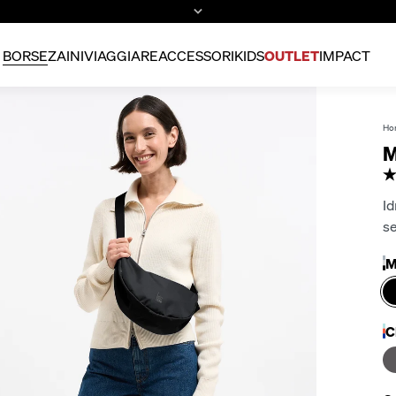
BORSE
ZAINI
VIAGGIARE
ACCESSORI
KIDS
OUTLET
IMPACT
Ho
M
Id
se
M
C