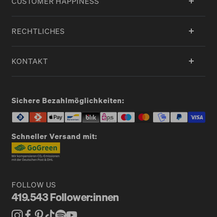
CUSTOMER HAPPINESS
Handtaschen erleben ein echtes Comeback: klare Linien,
langlebige Materialien und durchdachte Features ersetzen
RECHTLICHES
kurzlebige Trends.
GOT BAG
setzt dabei auf minimalistische Formen, recycelte
KONTAKT
Hauptmaterialien und durchdachte Funktionen bis ins Detail.
Viele Taschenmodelle
bestehen aus
RE:PET®
– einem
Sichere Bezahlmöglichkeiten:
Hauptmaterial aus recyceltem Plastikmüll aus
Küstengebieten, wasserabweisend, robust und pflegeleicht.
Farbige Akzente, modulare Features und vielseitige Größen
Schneller Versand mit:
sorgen dafür, dass jedes Modell Stil und Alltag verbindet.
Minimalismus & Funktion – moderner
Taschendesign-Anspruch
FOLLOW US
419.543 Follower:innen
Zeitgemäßes Design bedeutet Klarheit statt Überladenheit.