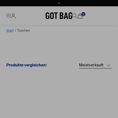
0
Direkt
Start
Taschen
zum
Inhalt
UMHÄNGETASCHEN
Meistverkauft
Produkte vergleichen
Meistverkauft
Neueste
zuerst
Preis
aufsteigend