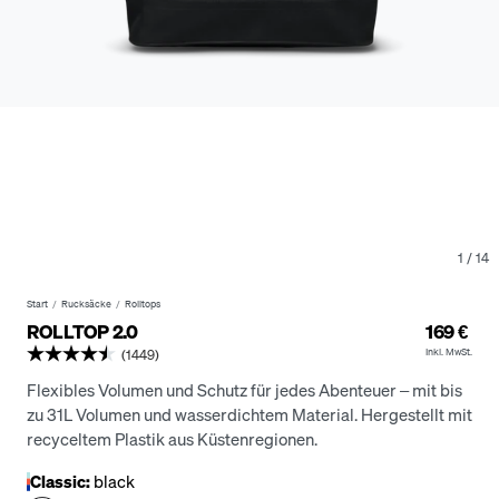
1
/
14
Start
Rucksäcke
Rolltops
ROLLTOP 2.0
169 €
Inkl. MwSt.
(1449)
Flexibles Volumen und Schutz für jedes Abenteuer – mit bis
zu 31L Volumen und wasserdichtem Material.
Hergestellt mit
recyceltem Plastik aus Küstenregionen.
Classic:
black