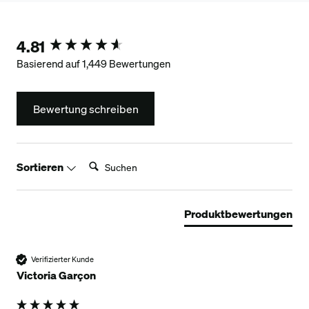
4.81
New content loaded
Basierend auf 1,449 Bewertungen
Bewertung schreiben
Suchen:
Sortieren
Produktbewertungen
Verifizierter Kunde
Victoria Garçon