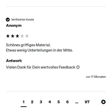
Verifizierter Kunde
Anonym
Schönes griffiges Material.

Etwas wenig Unterteilungen in der Mitte.
Antwort:
Vielen Dank für Dein wertvolles Feedback 😊️
vor 11 Monaten
1
2
3
4
5
6
...
97