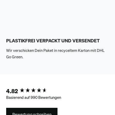
PLASTIKFREI VERPACKT UND VERSENDET
Wir verschicken Dein Paket in recyceltem Karton mit DHL
Go Green.
4.82
New content loaded
Basierend auf 990 Bewertungen
Bewertung schreiben