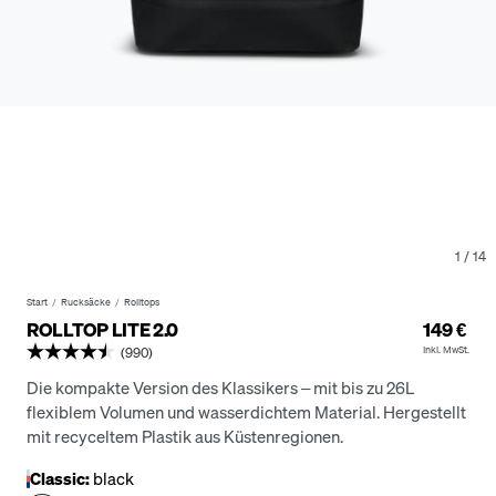
1
/
14
Start
Rucksäcke
Rolltops
ROLLTOP LITE 2.0
149 €
Inkl. MwSt.
(990)
Die kompakte Version des Klassikers – mit bis zu 26L
flexiblem Volumen und wasserdichtem Material.
Hergestellt
mit recyceltem Plastik aus Küstenregionen.
Classic:
black