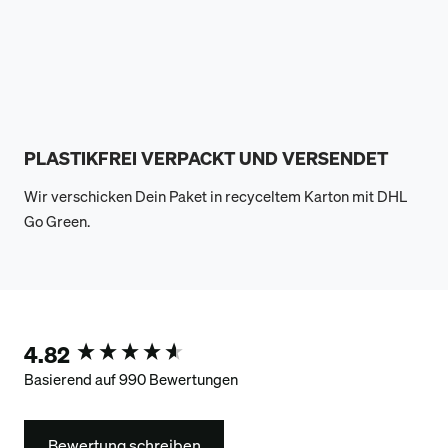
PLASTIKFREI VERPACKT UND VERSENDET
Wir verschicken Dein Paket in recyceltem Karton mit DHL
Go Green.
4.82
New content loaded
Basierend auf 990 Bewertungen
Bewertung schreiben