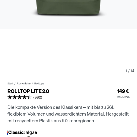
1
/
14
Start
Rucksäcke
Rolltops
ROLLTOP LITE 2.0
149 €
Inkl. MwSt.
(990)
Die kompakte Version des Klassikers – mit bis zu 26L
flexiblem Volumen und wasserdichtem Material.
Hergestellt
mit recyceltem Plastik aus Küstenregionen.
Classic:
algae